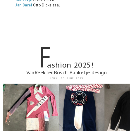
Jan Barel
Otto Dicke zaal
f
ashion 2025!
VanReekTenBosch Banketje design
news: 10 June 2025