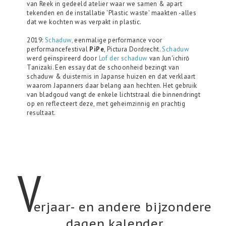
van Reek in gedeeld atelier waar we samen & apart
tekenden en de installatie 'Plastic waste' maakten -alles
dat we kochten was verpakt in plastic.
2019:
Schaduw,
eenmalige performance voor
performancefestival
PiPe
, Pictura Dordrecht.
Schaduw
werd geïnspireerd door
Lof der schaduw
van Jun'ichirō
Tanizaki. Een essay dat de schoonheid bezingt van
schaduw & duisternis in Japanse huizen en dat verklaart
waarom Japanners daar belang aan hechten. Het gebruik
van bladgoud vangt de enkele lichtstraal die binnendringt
op en reflecteert deze, met geheimzinnig en prachtig
resultaat.
v
erjaar- en andere bijzondere
dagen kalender