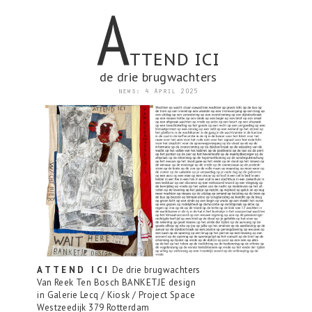
A
TTEND ICI
de drie brugwachters
news: 4 April 2025
A T T E N D I C I
De drie brugwachters
Van Reek Ten Bosch BANKETJE design
in Galerie Lecq / Kiosk / Project Space
Westzeedijk 379 Rotterdam