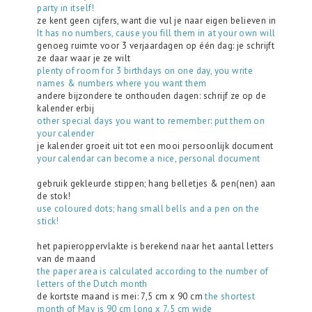
party in itself!
ze kent geen cijfers, want die vul je naar eigen believen in
It has no numbers, cause you fill them in at your own will
genoeg ruimte voor 3 verjaardagen op één dag: je schrijft
ze daar waar je ze wilt
plenty of room for 3 birthdays on one day, you write
names & numbers where you want them
andere bijzondere te onthouden dagen: schrijf ze op de
kalender erbij
other special days you want to remember: put them on
your calender
je kalender groeit uit tot een mooi persoonlijk document
your calendar can become a nice, personal document
gebruik gekleurde stippen; hang belletjes & pen(nen) aan
de stok!
use coloured dots; hang
small bells and
a pen on the
stick!
het papieroppervlakte is berekend naar het aantal letters
van de maand
the paper area is calculated according to the number of
letters of the Dutch month
de kortste maand is mei: 7,5 cm x 90 cm
the shortest
month of May is 90 cm long x 7.5 cm wide