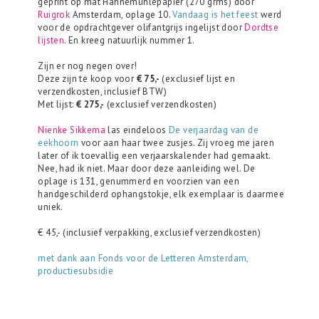
geprint op mat Hahnemühlepapier (270 grms) door
Ruigrok
Amsterdam, oplage 10.
Vandaag is het feest
werd
voor de opdrachtgever olifantgrijs ingelijst door
Dordtse
lijsten
. En kreeg natuurlijk nummer 1.
Zijn er nog negen over!
Deze zijn te koop voor
€ 75,-
(exclusief lijst en
verzendkosten, inclusief BTW)
Met lijst:
€ 275,-
(exclusief verzendkosten)
Nienke Sikkema
las eindeloos
De verjaardag van de
eekhoorn
voor aan haar twee zusjes. Zij vroeg me jaren
later of ik toevallig een verjaarskalender had gemaakt.
Nee, had ik niet. Maar door deze aanleiding wel. De
oplage is 131, genummerd en voorzien van een
handgeschilderd ophangstokje, elk exemplaar is daarmee
uniek.
€ 45,- (inclusief verpakking, exclusief verzendkosten)
met dank aan Fonds voor de Letteren Amsterdam,
productiesubsidie