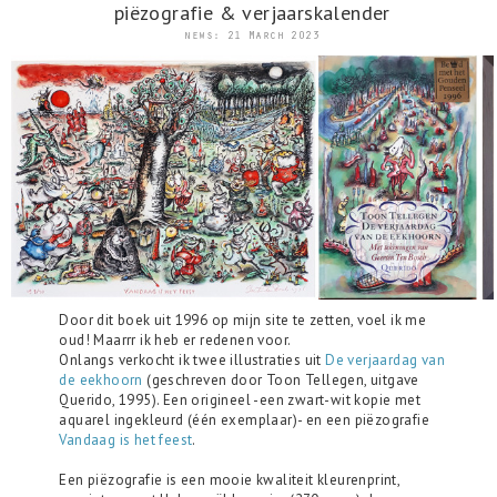
piëzografie & verjaarskalender
news: 21 March 2023
Door dit boek uit 1996 op mijn site te zetten, voel ik me
oud! Maarrr ik heb er redenen voor.
Onlangs verkocht ik twee illustraties uit
De verjaardag van
de eekhoorn
(geschreven door Toon Tellegen, uitgave
Querido, 1995). Een origineel -een zwart-wit kopie met
aquarel ingekleurd (één exemplaar)- en een piëzografie
Vandaag is het feest
.
Een piëzografie is een mooie kwaliteit kleurenprint,