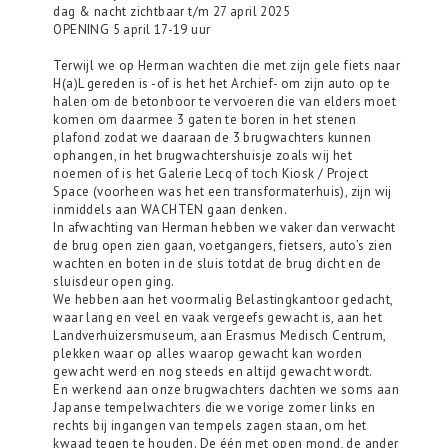
dag & nacht zichtbaar t/m 27 april 2025
OPENING 5 april 17-19 uur
Terwijl we op Herman wachten die met zijn gele fiets naar
H(a)L gereden is -of is het het Archief- om zijn auto op te
halen om de betonboor te vervoeren die van elders moet
komen om daarmee 3 gaten te boren in het stenen
plafond zodat we daaraan de 3 brugwachters kunnen
ophangen, in het brugwachtershuisje zoals wij het
noemen of is het Galerie Lecq of toch Kiosk / Project
Space (voorheen was het een transformaterhuis), zijn wij
inmiddels aan WACHTEN gaan denken.
In afwachting van Herman hebben we vaker dan verwacht
de brug open zien gaan, voetgangers, fietsers, auto’s zien
wachten en boten in de sluis totdat de brug dicht en de
sluisdeur open ging.
We hebben aan het voormalig Belastingkantoor gedacht,
waar lang en veel en vaak vergeefs gewacht is, aan het
Landverhuizersmuseum, aan Erasmus Medisch Centrum,
plekken waar op alles waarop gewacht kan worden
gewacht werd en nog steeds en altijd gewacht wordt.
En werkend aan onze brugwachters dachten we soms aan
Japanse tempelwachters die we vorige zomer links en
rechts bij ingangen van tempels zagen staan, om het
kwaad tegen te houden. De één met open mond, de ander