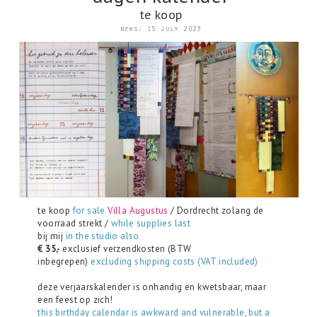
te koop
news: 15 July 2023
te koop
for sale
Villa Augustus
/ Dordrecht zolang de
voorraad strekt /
while supplies last
bij mij
in the studio also
€ 35,-
exclusief verzendkosten (BTW
inbegrepen)
excluding shipping costs (VAT included)
deze verjaarskalender is onhandig en kwetsbaar, maar
een feest op zich!
this birthday calendar is awkward and vulnerable, but a