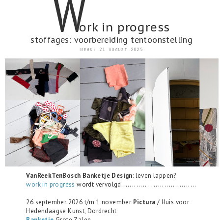
W
ork in progress
stoffages: voorbereiding tentoonstelling
news: 21 August 2025
VanReekTenBosch Banketje
Design
: leven lappen?
work in progress
wordt vervolgd...................................
26 september 2026 t/m 1 november
Pictura
/ Huis voor
Hedendaagse Kunst, Dordrecht
Banketje
Grote Zalen