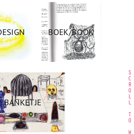
DESIGN
BOEK/BOOK
S
C
R
O
L
BANKETJE
L
T
O
W