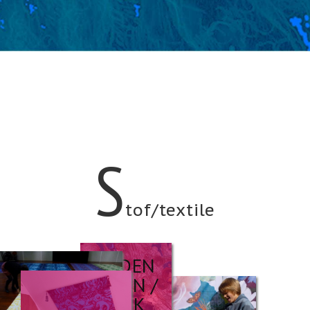
s
tof/textile
ZIJDEN
ZWIJN /
SILK