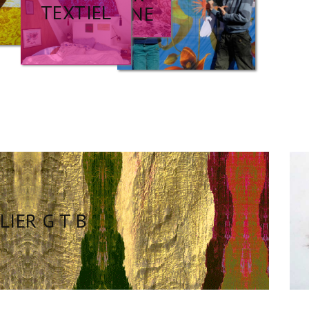
BLOEMEN /
SWINE
FLOWERS
LIER G T B